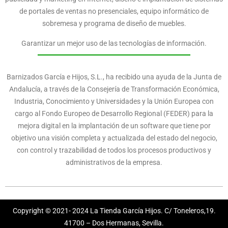
de portales de ventas no presenciales, equipo informático de
sobremesa y programa de diseño de muebles.
Garantizar un mejor uso de las tecnologías de información.
Barnizados García e Hijos, S.L., ha recibido una ayuda de la Junta de
Andalucía, a través de la Consejería de Transformación Económica,
Industria, Conocimiento y Universidades y la Unión Europea con
cargo al Fondo Europeo de Desarrollo Regional (FEDER) para la
mejora digital en la implantación de un software que tiene por
objetivo una visión completa y actualizada del estado del negocio,
con control y trazabilidad de todos los procesos productivos y
administrativos de la empresa.
Copyright © 2021- 2024 La Tienda García Hijos. C/ Toneleros,19.
41700 – Dos Hermanas, Sevilla.