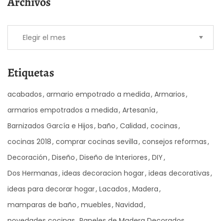
Archivos
Etiquetas
acabados
armario empotrado a medida
Armarios
armarios empotrados a medida
Artesanía
Barnizados García e Hijos
baño
Calidad
cocinas
cocinas 2018
comprar cocinas sevilla
consejos reformas
Decoración
Diseño
Diseño de Interiores
DIY
Dos Hermanas
ideas decoracion hogar
ideas decorativas
ideas para decorar hogar
Lacados
Madera
mamparas de baño
muebles
Navidad
novedades cocinas
Paneles de Madera Decorados