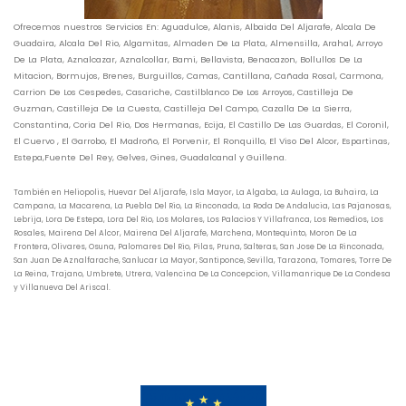
Ofrecemos nuestros Servicios En: Aguadulce, Alanis, Albaida Del Aljarafe, Alcala De
Guadaira, Alcala Del Rio, Algamitas, Almaden De La Plata, Almensilla, Arahal, Arroyo
De La Plata, Aznalcazar, Aznalcollar, Bami, Bellavista, Benacazon, Bollullos De La
Mitacion, Bormujos, Brenes, Burguillos, Camas, Cantillana, Cañada Rosal, Carmona,
Carrion De Los Cespedes, Casariche, Castilblanco De Los Arroyos, Castilleja De
Guzman, Castilleja De La Cuesta, Castilleja Del Campo, Cazalla De La Sierra,
Constantina, Coria Del Rio, Dos Hermanas, Ecija, El Castillo De Las Guardas, El Coronil,
El Cuervo , El Garrobo, El Madroño, El Porvenir, El Ronquillo, El Viso Del Alcor, Espartinas,
Estepa,Fuente Del Rey, Gelves, Gines, Guadalcanal y Guillena.
También en Heliopolis, Huevar Del Aljarafe, Isla Mayor, La Algaba, La Aulaga, La Buhaira, La
Campana, La Macarena, La Puebla Del Rio, La Rinconada, La Roda De Andalucia, Las Pajanosas,
Lebrija, Lora De Estepa, Lora Del Rio, Los Molares, Los Palacios Y Villafranca, Los Remedios, Los
Rosales, Mairena Del Alcor, Mairena Del Aljarafe, Marchena, Montequinto, Moron De La
Frontera, Olivares, Osuna, Palomares Del Rio, Pilas, Pruna, Salteras, San Jose De La Rinconada,
San Juan De Aznalfarache, Sanlucar La Mayor, Santiponce, Sevilla, Tarazona, Tomares, Torre De
La Reina, Trajano, Umbrete, Utrera, Valencina De La Concepcion, Villamanrique De La Condesa
y Villanueva Del Ariscal.