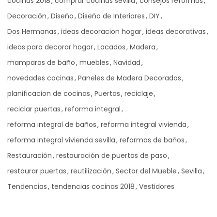
cocinas 2018
comprar cocinas sevilla
consejos reformas
Decoración
Diseño
Diseño de Interiores
DIY
Dos Hermanas
ideas decoracion hogar
ideas decorativas
ideas para decorar hogar
Lacados
Madera
mamparas de baño
muebles
Navidad
novedades cocinas
Paneles de Madera Decorados
planificacion de cocinas
Puertas
reciclaje
reciclar puertas
reforma integral
reforma integral de baños
reforma integral vivienda
reforma integral vivienda sevilla
reformas de baños
Restauración
restauración de puertas de paso
restaurar puertas
reutilización
Sector del Mueble
Sevilla
Tendencias
tendencias cocinas 2018
Vestidores
Ad Banner