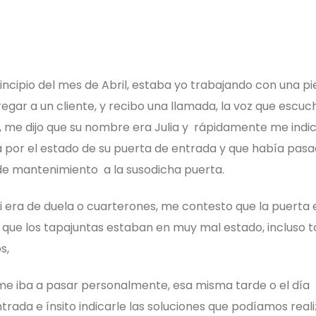
incipio del mes de Abril, estaba yo trabajando con una pi
gar a un cliente, y recibo una llamada, la voz que escuc
ó, me dijo que su nombre era Julia y rápidamente me indic
 por el estado de su puerta de entrada y que había pas
de mantenimiento a la susodicha puerta.
i era de duela o cuarterones, me contesto que la puerta 
ue los tapajuntas estaban en muy mal estado, incluso to
s,
me iba a pasar personalmente, esa misma tarde o el día
trada e ínsito indicarle las soluciones que podíamos reali