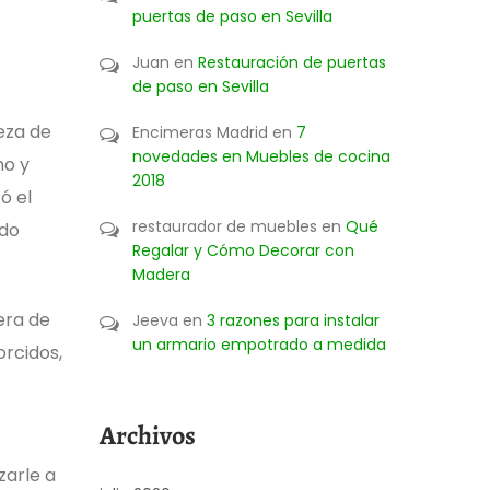
puertas de paso en Sevilla
Juan
en
Restauración de puertas
de paso en Sevilla
eza de
Encimeras Madrid
en
7
novedades en Muebles de cocina
ho y
2018
ó el
restaurador de muebles
en
Qué
ado
Regalar y Cómo Decorar con
Madera
era de
Jeeva
en
3 razones para instalar
un armario empotrado a medida
rcidos,
Archivos
zarle a