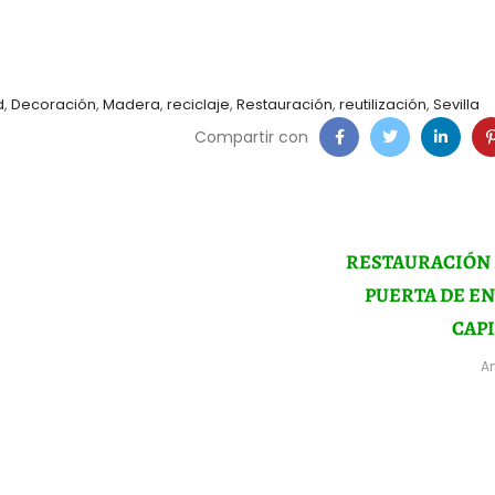
d
,
Decoración
,
Madera
,
reciclaje
,
Restauración
,
reutilización
,
Sevilla
Compartir con
RESTAURACIÓN 
PUERTA DE E
CAPI
An