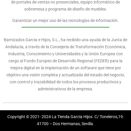
de portales de ventas no presenciales, equipo informático de
sobremesa y programa de diseño de muebles.
Garantizar un mejor uso de las tecnologías de información.
Barnizados García e Hijos, S.L., ha recibido una ayuda de la Junta de
Andalucía, a través de la Consejería de Transformación Económica,
Industria, Conocimiento y Universidades y la Unión Europea con
cargo al Fondo Europeo de Desarrollo Regional (FEDER) para la
mejora digital en la implantación de un software que tiene por
objetivo una visión completa y actualizada del estado del negocio,
con control y trazabilidad de todos los procesos productivos y
administrativos de la empresa.
Copyright © 2021- 2024 La Tienda García Hijos. C/ Toneleros,19.
41700 – Dos Hermanas, Sevilla.