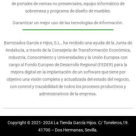
de portales de ventas no presenciales, equipo informático de
sobremesa y programa de diseño de muebles.
Garantizar un mejor uso de las tecnologías de información.
Barnizados García e Hijos, S.L., ha recibido una ayuda de la Junta de
Andalucía, a través de la Consejería de Transformación Económica,
Industria, Conocimiento y Universidades y la Unión Europea con
cargo al Fondo Europeo de Desarrollo Regional (FEDER) para la
mejora digital en la implantación de un software que tiene por
objetivo una visión completa y actualizada del estado del negocio,
con control y trazabilidad de todos los procesos productivos y
administrativos de la empresa.
Copyright © 2021- 2024 La Tienda García Hijos. C/ Toneleros,19.
41700 – Dos Hermanas, Sevilla.